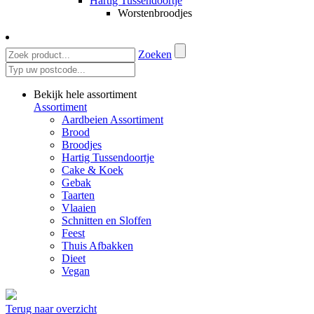
Hartig Tussendoortje
Worstenbroodjes
Zoeken
Bekijk hele assortiment
Assortiment
Aardbeien Assortiment
Brood
Broodjes
Hartig Tussendoortje
Cake & Koek
Gebak
Taarten
Vlaaien
Schnitten en Sloffen
Feest
Thuis Afbakken
Dieet
Vegan
Terug naar overzicht