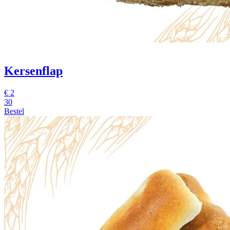
Kersenflap
€
2
30
Bestel