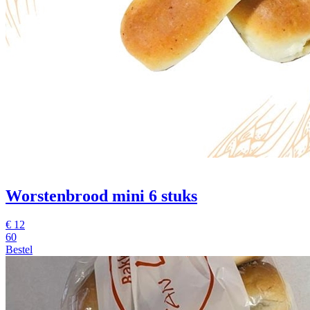
Worstenbrood mini
6 stuks
€
12
60
Bestel