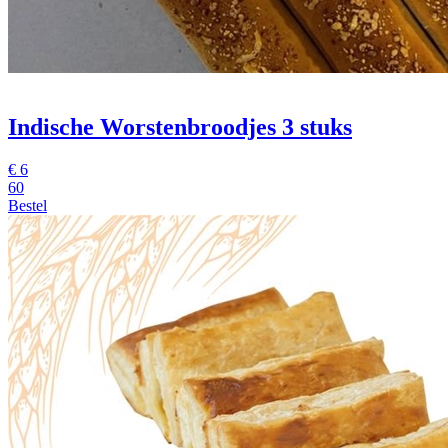
Indische Worstenbroodjes
3 stuks
€
6
60
Bestel