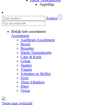
Hartig Tussendoortje
Appelflap
Zoeken
Bekijk hele assortiment
Assortiment
Aardbeien Assortiment
Brood
Broodjes
Hartig Tussendoortje
Cake & Koek
Gebak
Taarten
Vlaaien
Schnitten en Sloffen
Feest
Thuis Afbakken
Dieet
Vegan
Terug naar overzicht