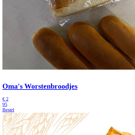
Oma's Worstenbroodjes
€
2
95
Bestel