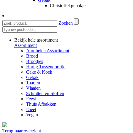
Gebak
Christoffel gebakje
Zoeken
Bekijk hele assortiment
Assortiment
Aardbeien Assortiment
Brood
Broodjes
Hartig Tussendoortje
Cake & Koek
Gebak
Taarten
Vlaaien
Schnitten en Sloffen
Feest
Thuis Afbakken
Dieet
Vegan
Terug naar overzicht