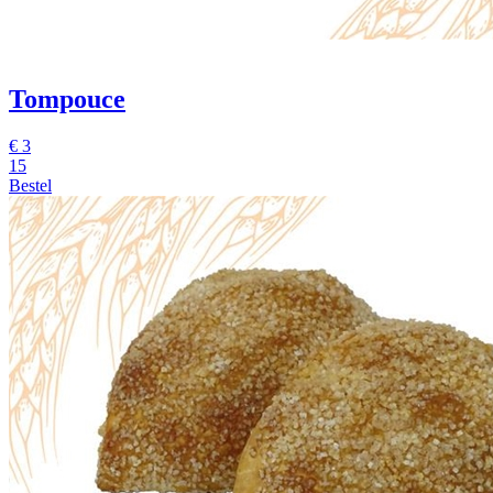
Tompouce
€
3
15
Bestel