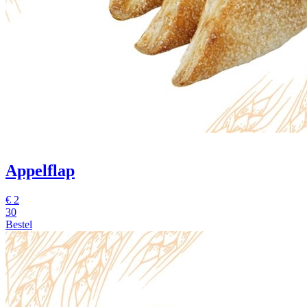
Appelflap
€
2
30
Bestel