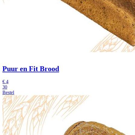
Puur en Fit Brood
€
4
30
Bestel