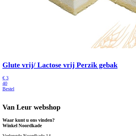
Glute vrij/ Lactose vrij Perzik gebak
€
3
40
Bestel
Van Leur webshop
Waar kunt u ons vinden?
Winkel Noordkade
Verlengde Noordkade 14