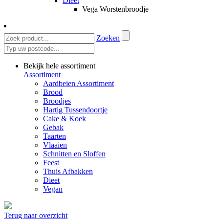
Dieet
Vega Worstenbroodje
Zoeken
Bekijk hele assortiment
Assortiment
Aardbeien Assortiment
Brood
Broodjes
Hartig Tussendoortje
Cake & Koek
Gebak
Taarten
Vlaaien
Schnitten en Sloffen
Feest
Thuis Afbakken
Dieet
Vegan
Terug naar overzicht