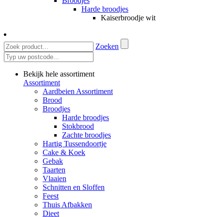
Broodjes
Harde broodjes
Kaiserbroodje wit
Zoeken
Bekijk hele assortiment
Assortiment
Aardbeien Assortiment
Brood
Broodjes
Harde broodjes
Stokbrood
Zachte broodjes
Hartig Tussendoortje
Cake & Koek
Gebak
Taarten
Vlaaien
Schnitten en Sloffen
Feest
Thuis Afbakken
Dieet