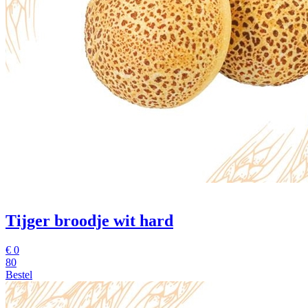
Tijger broodje wit hard
€
0
80
Bestel