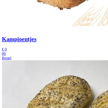
Kampioentjes
€
0
80
Bestel