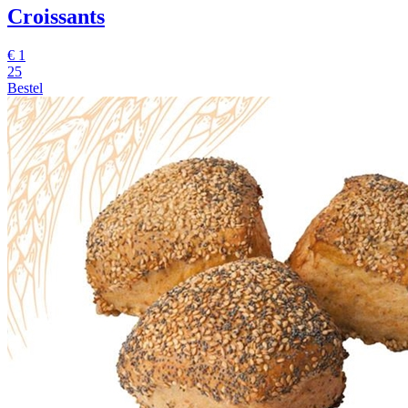
Croissants
€
1
25
Bestel