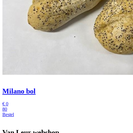
Milano bol
€
0
80
Bestel
Van Leur webshop