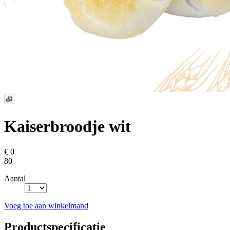
Kaiserbroodje wit
€ 0
80
Aantal
Voeg toe aan winkelmand
Productspecificatie