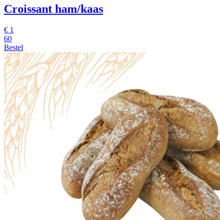
Croissant ham/kaas
€
1
60
Bestel