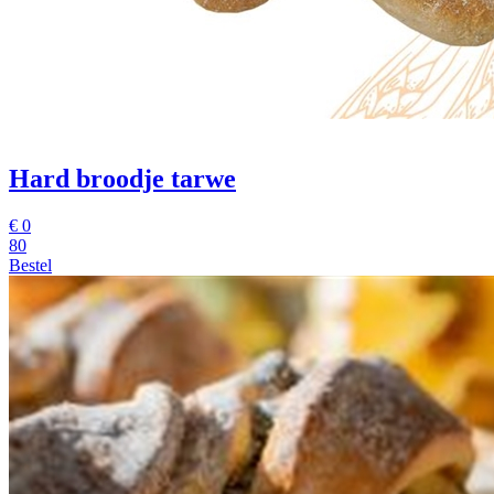
Hard broodje tarwe
€
0
80
Bestel