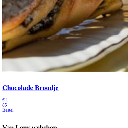
Chocolade Broodje
€
1
85
Bestel
Van Leur webshop