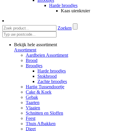
Broodjes
Harde broodjes
Kaas uienkruier
Zoeken
Bekijk hele assortiment
Assortiment
Aardbeien Assortiment
Brood
Broodjes
Harde broodjes
Stokbrood
Zachte broodjes
Hartig Tussendoortje
Cake & Koek
Gebak
Taarten
Vlaaien
Schnitten en Sloffen
Feest
Thuis Afbakken
Dieet