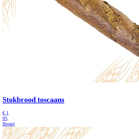
Stokbrood toscaans
€
1
95
Bestel